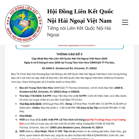
S
Category:
Uncategorized
Hội Đồng Liên Kết Quốc
k
Nội Hải Ngoại Việt Nam
i
Tiếng nói Liên Kết Quốc Nội Hải
p
Ngoại
t
o
c
o
n
t
e
n
t