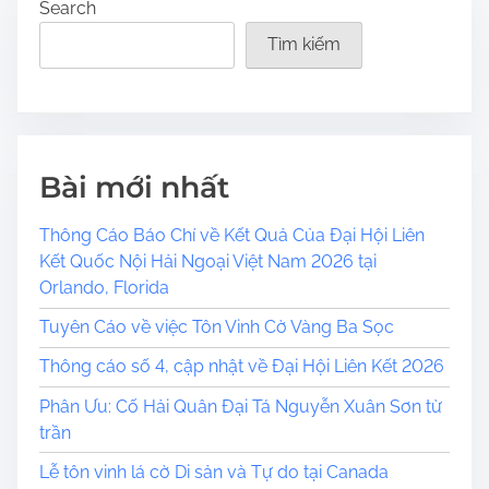
s
Search
Tìm kiếm
t
s
p
a
Bài mới nhất
g
Thông Cáo Báo Chí về Kết Quả Của Đại Hội Liên
Kết Quốc Nội Hải Ngoại Việt Nam 2026 tại
i
Orlando, Florida
n
Tuyên Cáo về việc Tôn Vinh Cờ Vàng Ba Sọc
a
Thông cáo số 4, cập nhật về Đại Hội Liên Kết 2026
t
Phân Ưu: Cố Hải Quân Đại Tá Nguyễn Xuân Sơn từ
trần
i
Lễ tôn vinh lá cờ Di sản và Tự do tại Canada