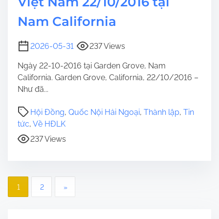
Việt Nam 22/10/2016 tại
Nam California
2026-05-31
237 Views
Ngày 22-10-2016 tại Garden Grove, Nam
California. Garden Grove, California, 22/10/2016 –
Như đã...
Hội Đồng
,
Quốc Nội Hải Ngoại
,
Thành lập
,
Tin
tức
,
Về HĐLK
237 Views
P
1
2
»
o