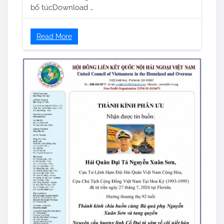
bổ túcDownload …
Read More