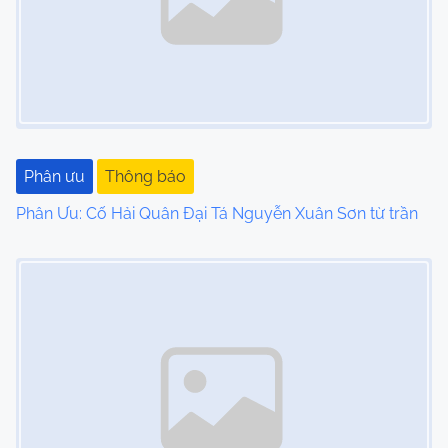
Phân ưu
Thông báo
Phân Ưu: Cố Hải Quân Đại Tá Nguyễn Xuân Sơn từ trần
Image Placeholder