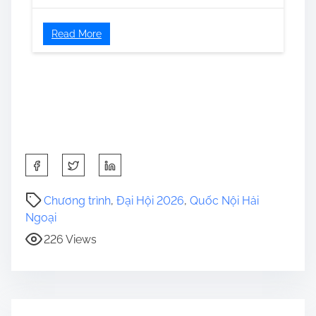
Read More
S
h
a
Chương trình
,
Đại Hội 2026
,
Quốc Nội Hải
r
Ngoại
e
226 Views
t
h
i
s
p