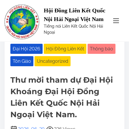
Hội Đồng Liên Kết Quốc
S
Nội Hải Ngoại Việt Nam
Home
/
Đại Hội 2026
/ Thư mời tham dự Đại Hội
k
Khoáng Đại Hội Đồng Liên Kết Quốc Nội Hải Ngoại
Tiếng nói Liên Kết Quốc Nội Hải
i
Ngoại
Việt Nam.
p
t
Đại Hội 2026
Hội Đồng Liên Kết
Thông báo
o
c
Tôn Giáo
Uncategorized
o
n
t
Thư mời tham dự Đại Hội
e
Khoáng Đại Hội Đồng
n
t
Liên Kết Quốc Nội Hải
Ngoại Việt Nam.