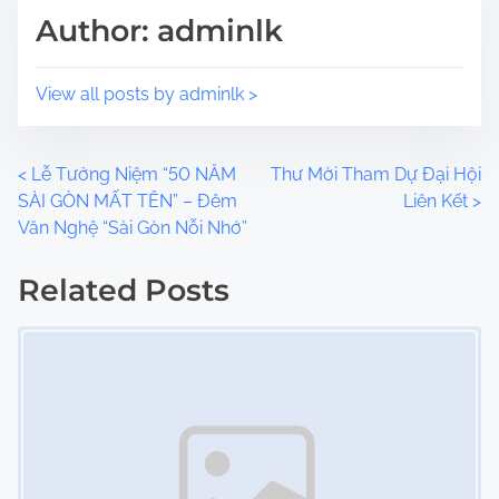
Author: adminlk
o
s
t
View all posts by adminlk >
o
n
:
P
<
Lễ Tưởng Niệm “50 NĂM
Thư Mời Tham Dự Đại Hội
SÀI GÒN MẤT TÊN” – Đêm
Liên Kết
>
o
Văn Nghệ “Sài Gòn Nỗi Nhớ”
s
Related Posts
t
Image Placeholder
s
n
a
v