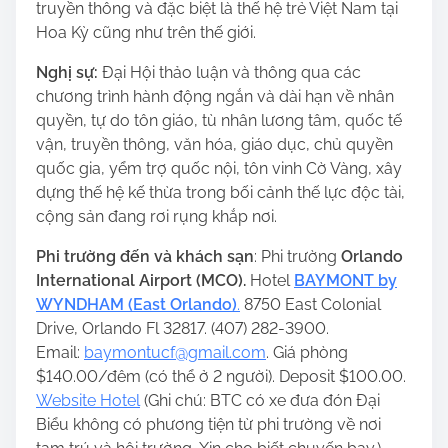
truyền thông và đặc biệt là thế hệ trẻ Việt Nam tại
Hoa Kỳ cũng như trên thế giới.
Nghị sự:
Đại Hội thảo luận và thông qua các
chương trình hành động ngắn và dài hạn về nhân
quyền, tự do tôn giáo, tù nhân lương tâm, quốc tế
vận, truyền thông, văn hóa, giáo dục, chủ quyền
quốc gia, yểm trợ quốc nội, tôn vinh Cờ Vàng, xây
dựng thế hệ kế thừa trong bối cảnh thế lực độc tài,
cộng sản đang rơi rụng khắp nơi.
Phi trường đến và khách sạn
: Phi trường
Orlando
International Airport (MCO)
.
Hotel
BAYMONT by
WYNDHAM (East Orlando)
.
8750 East Colonial
Drive, Orlando Fl 32817. (407) 282-3900.
Email:
baymontucf@gmail.com
. Giá phòng
$140.00/đêm (có thể ở 2 người). Deposit $100.00.
Website Hotel
(Ghi chú: BTC có xe đưa đón Đại
Biểu không có phương tiện từ phi trường về nơi