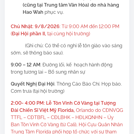
(
cũng
tại Trung tâm Văn Hóa) do nhà hàng
Hao Wah
phục vụ.
Chủ Nhật: 9/8/2026
: Từ 9:00 AM đến 12:00 PM
(
Đại Hội phần II,
tại cùng hội trường)
(Ghi chú: Có thể có nghi lễ tôn giáo vào sáng
sớm, sẽ thông báo sau).
9:00 – 12 AM
: Đường lối, kế hoạch hành động
trong tương lai – Bổ sung nhân sự
Quyết Nghị Đại Hội
. Thông Cáo Báo Chí. Họp báo.
Cơm trưa (tại hội trường)
2:00- 4:00 PM: Lễ Tôn Vinh Cờ Vàng tại Tượng
Đài Chiến Sĩ Việt Mỹ Florida
,
Orlando do CĐNVQG
TTFL – CĐTBFL – CĐLBHK – HĐLKQNHN – Ủy
Ban Tôn Vinh Cờ Vàng (từ Cali), Hội Cựu Quân Nhân
Trung Tâm Florida phối hợp tổ chức với sự tham