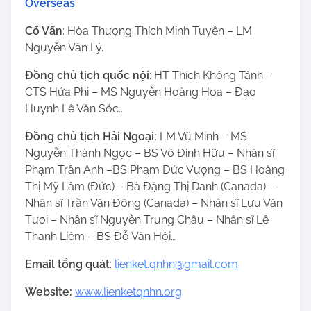
Overseas
Cố Vấn
: Hòa Thượng Thích Minh Tuyên – LM
Nguyễn Văn Lý.
Đồng chủ tịch quốc nội
: HT Thích Không Tánh –
CTS Hứa Phi – MS Nguyễn Hoàng Hoa – Đạo
Huynh Lê Văn Sóc..
Đ
ồng chủ tịch Hải Ngoại:
LM Vũ Minh – MS
Nguyễn Thành Ngọc – BS Võ Đình Hữu – Nhân sĩ
Phạm Trần Anh –BS Phạm Đức Vượng – BS Hoàng
Thị Mỹ Lâm (Đức) – Bà Đặng Thị Danh (Canada) –
Nhân sĩ Trần Văn Đông (Canada) – Nhân sĩ Lưu Văn
Tươi – Nhân sĩ Nguyễn Trung Châu – Nhân sĩ Lê
Thanh Liêm – BS Đỗ Văn Hội…
Email tổng quát
:
lienket.qnhn@gmail.com
Website:
www.lienketqnhn.org