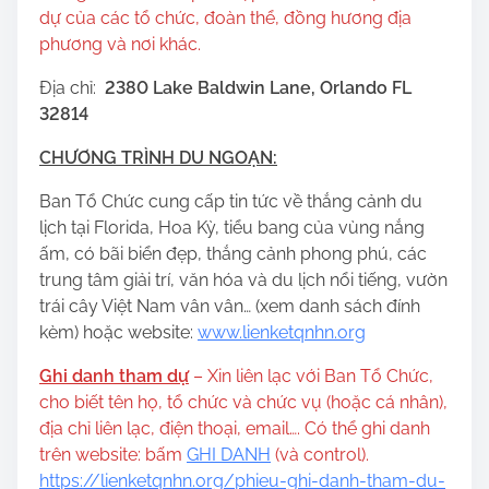
dự của các tổ chức, đoàn thể, đồng hương địa
phương và nơi khác.
Địa chỉ:
2380 Lake Baldwin Lane, Orlando FL
32814
CHƯƠNG TRÌNH DU NGOẠN:
Ban Tổ Chức cung cấp tin tức về thắng cảnh du
lịch tại Florida, Hoa Kỳ, tiểu bang của vùng nắng
ấm, có bãi biển đẹp, thắng cảnh phong phú, các
trung tâm giải trí, văn hóa và du lịch nổi tiếng, vườn
trái cây Việt Nam vân vân… (xem danh sách đính
kèm) hoặc website:
www.lienketqnhn.org
Ghi danh tham dự
– Xin liên lạc với Ban Tổ Chức,
cho biết tên họ, tổ chức và chức vụ (hoặc cá nhân),
địa chỉ liên lạc, điện thoại, email…. Có thể ghi danh
trên website: bấm
GHI DANH
(và control).
https://lienketqnhn.org/phieu-ghi-danh-tham-du-