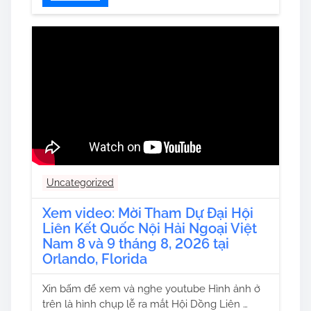
Uncategorized
Xem video: Mời Tham Dự Đại Hội
Liên Kết Quốc Nội Hải Ngoại Việt
Nam 8 và 9 tháng 8, 2026 tại
Orlando, Florida
Xin bấm để xem và nghe youtube Hình ảnh ở
trên là hình chụp lễ ra mắt Hội Dồng Liên …