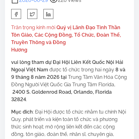
2026-06-29
226 Views
S
h
a
Trân trọng kính mời
Quý vị Lãnh Đạo Tinh Thần
r
Tôn Giáo, Các Cộng Đồng, Tổ Chức, Đoàn Thể,
e
Truyền Thông và Đồng
t
Hương
h
vui lòng tham dự Đại Hội Liên Kết Quốc Nội Hải
i
Ngoại Việt Nam
được tổ chức trong hai ngày
8 và
s
9 tháng 8 năm 2026 tại
Trung Tâm Văn Hóa Cộng
p
Đồng Người Việt Quốc Gia Trung Tâm Florida,
o
2400 S. Goldenrod Road, Orlando, Florida
s
32824
.
t
o
Mục đích
: Đại Hội được tổ chức nhằm tu chính Nội
n
Quy, phát triển và kiện toàn tổ chức và phương
:
thức sinh hoạt; mở rộng liên kết đến các cộng
đồng, tôn giáo, đoàn thể, nhân sĩ, chuyên gia,