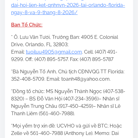
dai-hoi-lien-ket-qnhnvn-2026-tai-orlando-florida-
ngay-8-va-9-thang-8-2026/
Ban Tổ Chức:
* Ô. Lưu Văn Tươi, Trưởng Ban: 4905 E. Colonial
Drive, Orlando, FL 32803;
Email:
t
uoiluu4905@gmail.com
. Cell. (407) 491-
9299. Off.: (407) 895-5757. Fax: (407) 895-5787
*Bà Nguyễn Tố Anh, Chủ tịch CĐNVQG TT Florida:
352-408-5709. Email: toanh48@yahoo.com.
*Đồng tổ chức: MS Nguyễn Thành Ngọc (407-538-
8320) – BS Đỗ Văn Hội (407-234-3596)– Nhân sĩ
Nguyễn Trung Châu (917-450-4259)– Nhân sĩ Lê
Thanh Liêm (561-460-7988).
*Mọi yểm trợ xin đề: UCVHO và gửi về BTC; Hoặc
Zelle về 561-460-7988 (Anthony Le). Memo: Dai