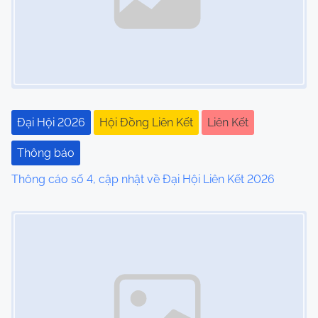
i
g
a
t
Đại Hội 2026
Hội Đồng Liên Kết
Liên Kết
i
Thông báo
o
Thông cáo số 4, cập nhật về Đại Hội Liên Kết 2026
n
Image Placeholder