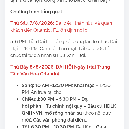
tạm trú và hội trường. Xin cho biết chuyến bay.)
Chương trình tổng quát
:
Thứ Sáu 7/8/2026:
Đại biểu, thân hữu và quan
khách đến Orlando, FL, ổn định nơi ở.
5-6 PM: Tiền Đại Hội tổng kết công tác tổ chức Đại
Hội. 6-10 PM: Cơm tối thân mật. Tất cả được tổ
chức tại tư gia nhân sĩ Lưu Văn Tươi.
Thứ Bảy 8/8/2026
: ĐẠI HỘI Ngày I (
tại T
rung
Tâm Văn Hóa Orlando)
Sáng: 10 AM -12:30 PM
:
Khai
m
ạc
–
12:30
PM: Ăn trưa tại chỗ.
Chiều: 1:30 PM – 5:30 PM
–
Đại
hội phần I: Tu chính nội quy – Bầu cử HĐLK
QNHNVN, mở rộng nhân sự
(theo nội quy
mới).
Các văn phòng đại diện
…
Tối: 6:30 PM – 10:30 PM
:
Dạ tiệc – Gala