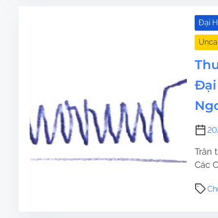
Đại 
Unca
Thư
Đại
Ngo
20
Trân 
Các C
Ch