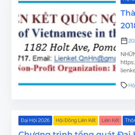
Th
201
20
NHỮNG
https
lienk
Hộ
Đại Hội 2026
Hội Đồng Liên Kết
Liên Kết
Thô
Chương trình tổng quát Đại 