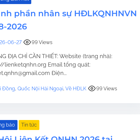
ành phần nhân sự HĐLKQNHNVN
8-2026
26-06-27
99 Views
 ĐỊA CHỈ CẦN THIẾT: Website (trang nhà):
://lienketqnhn.org Email tổng quát:
et.qnhn@gmail.com Điện...
i Đồng
,
Quốc Nội Hải Ngoại
,
Về HĐLK
99 Views
ng báo
Tin tức
Hội Liên Kết QNHN 2026 tại