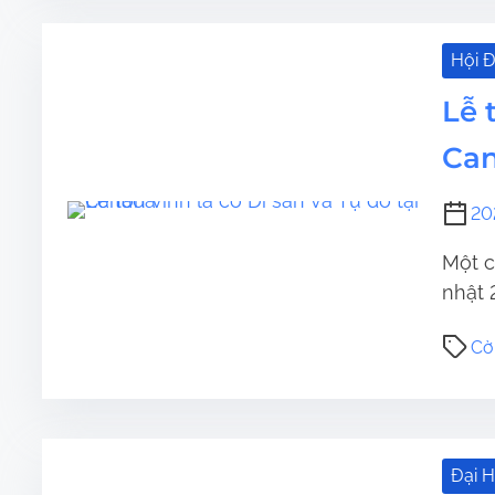
Hội Đ
Lễ 
Ca
20
Một c
nhật 2
Cờ
Đại 