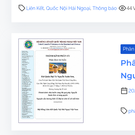
Liên Kết
,
Quốc Nội Hải Ngoại
,
Thông báo
44 
Phân
Phâ
Ngu
20
ph