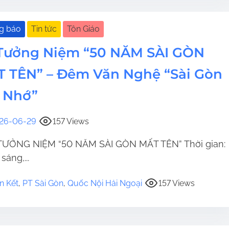
g báo
Tin tức
Tôn Giáo
Tưởng Niệm “50 NĂM SÀI GÒN
 TÊN” – Đêm Văn Nghệ “Sài Gòn
 Nhớ”
26-06-29
157 Views
 TƯỞNG NIỆM “50 NĂM SÀI GÒN MẤT TÊN” Thời gian:
sáng,...
n Kết
,
PT Sài Gòn
,
Quốc Nội Hải Ngoại
157 Views