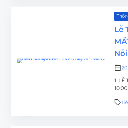
Thôn
Lễ 
MẤT
Nỗi
20
1. LỄ
10:00 
Liê