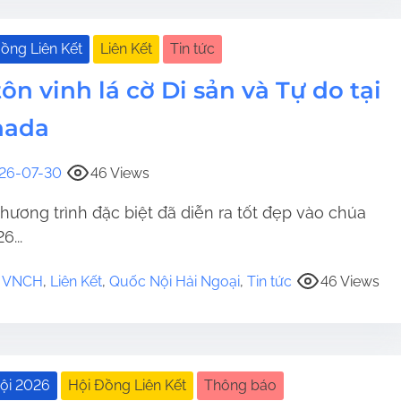
ồng Liên Kết
Liên Kết
Tin tức
tôn vinh lá cờ Di sản và Tự do tại
nada
26-07-30
46 Views
hương trình đặc biệt đã diễn ra tốt đẹp vào chúa
6...
 VNCH
,
Liên Kết
,
Quốc Nội Hải Ngoại
,
Tin tức
46 Views
Hội 2026
Hội Đồng Liên Kết
Thông báo