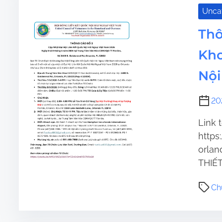
Unca
Thô
Kho
Nội
20
Link 
http
orlan
THIẾT
Ch