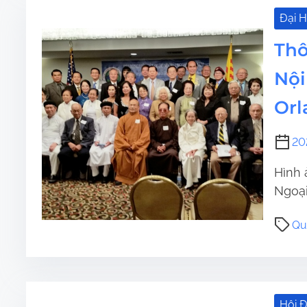
Đại 
Thô
Nội
Orl
20
Hình 
Ngoại 
Qu
Hội Đ