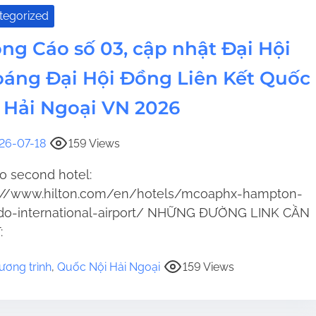
tegorized
ng Cáo số 03, cập nhật Đại Hội
áng Đại Hội Đồng Liên Kết Quốc
 Hải Ngoại VN 2026
26-07-18
159 Views
to second hotel:
s://www.hilton.com/en/hotels/mcoaphx-hampton-
do-international-airport/ NHỮNG ĐƯỜNG LINK CẦN
:
ương trình
,
Quốc Nội Hải Ngoại
159 Views