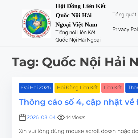
S
Hội Đồng Liên Kết
k
Tổng quát
Quốc Nội Hải
i
Ngoại Việt Nam
p
Privacy Pol
Tiếng nói Liên Kết
t
Quốc Nội Hải Ngoại
o
c
Tag:
Quốc Nội Hải 
o
n
t
e
Đại Hội 2026
Hội Đồng Liên Kết
Liên Kết
Thô
n
Thông cáo số 4, cập nhật về 
t
2026-08-04
44 Views
Xin vui lòng dùng mouse scroll down hoặc 