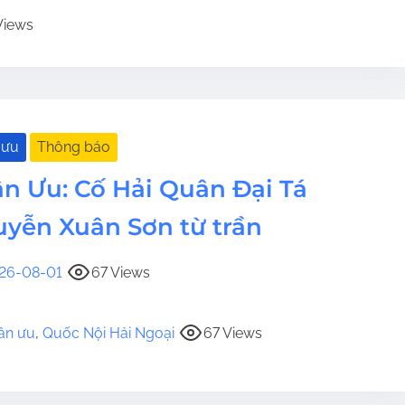
Views
 ưu
Thông báo
n Ưu: Cố Hải Quân Đại Tá
yễn Xuân Sơn từ trần
26-08-01
67 Views
ân ưu
,
Quốc Nội Hải Ngoại
67 Views