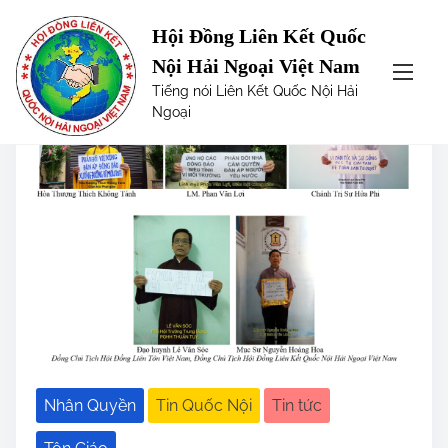
S
Category:
Tin Quốc Nội
Hội Đồng Liên Kết Quốc
k
Nội Hải Ngoại Việt Nam
i
Tiếng nói Liên Kết Quốc Nội Hải
p
Ngoại
t
o
c
o
n
t
e
n
t
Nhân Quyền
Tin Quốc Nội
Tin tức