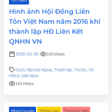
Tôn Giáo
Hình ảnh Hội Đồng Liên
Tôn Việt Nam năm 2016 khi
thành lập HĐ Liên Kết
QNHN VN
2026-05-30
143 Views
Quốc Nội Hải Ngoại
,
Thành lập
,
Tin tức
,
Về
HĐLK
,
Việt Nam
143 Views
Nhân Quyền
Thông báo
Tin Quốc Nội