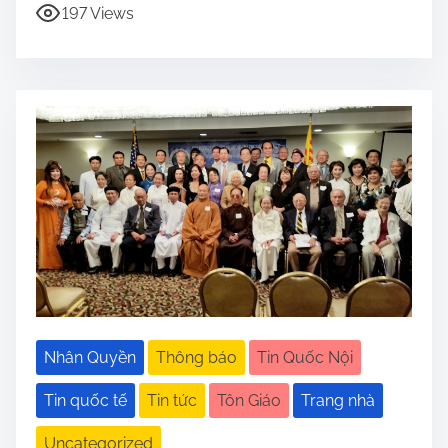
197 Views
Nhân Quyền
Thông báo
Tin Quốc Nội
Tin quốc tế
Tin tức
Tôn Giáo
Trang nhà
Uncategorized